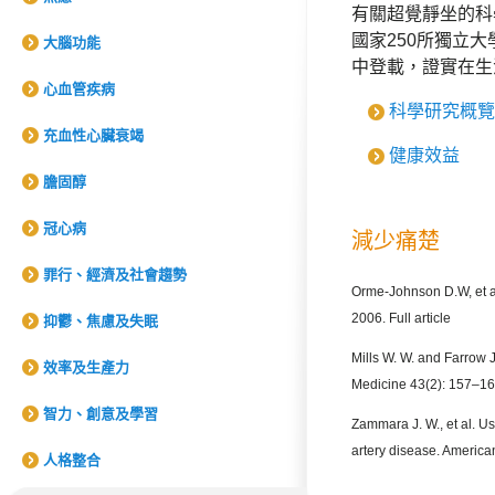
有關超覺靜坐的科
國家250所獨立
大腦功能
中登載，證實在生
心血管疾病
科學研究概覽
充血性心臟衰竭
健康效益
膽固醇
冠心病
減少痛楚
罪行、經濟及社會趨勢
Orme-Johnson D.W, et al
2006. Full article
抑鬱、焦慮及失眠
Mills W. W. and Farrow 
效率及生產力
Medicine 43(2): 157–16
智力、創意及學習
Zammara J. W., et al. Us
artery disease. American
人格整合