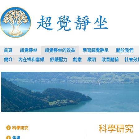
首頁
超覺靜坐
超覺靜坐的效益
學習超覺靜坐
關於我們
簡介
內在祥和喜樂
舒緩壓力
創意
啟明
改善關係
社會效
科學研究
科學研究
焦慮