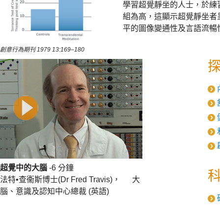
學習超覺靜坐的人士，於練
組為高，這顯示超覺靜坐者
平的圖像變通性及言語流暢
創意行為期刊 1979 13:169–180
超覺中的大腦
-6 分鐘
法特•查衞斯博士(Dr Fred Travis)， 大
腦、意識及認知中心總裁 (英語)