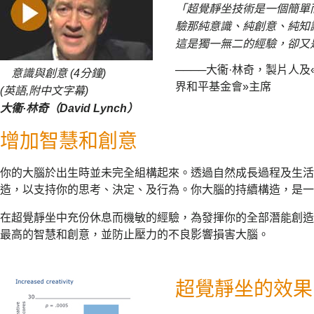
「超覺靜坐技術是一個簡單
驗那純意識、純創意、純知
這是獨一無二的經驗，卻又
────大衞·林奇，製片人
意識與創意 (4分鐘)
界和平基金會»主席
(英語,附中文字幕)
大衞·林奇（David Lynch）
增加智慧和創意
你的大腦於出生時並未完全組構起來。透過自然成長過程及生活
造，以支持你的思考、決定、及行為。你大腦的持續構造，是一
在超覺靜坐中充份休息而機敏的經驗，為發揮你的全部潛能創造
最高的智慧和創意，並防止壓力的不良影響損害大腦。
超覺靜坐的效果