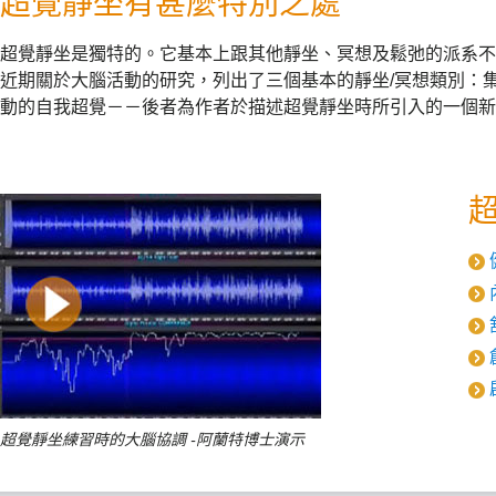
超覺靜坐有甚麼特別之處
超覺靜坐是獨特的。它基本上跟其他靜坐、冥想及鬆弛的派系不
近期關於大腦活動的研究，列出了三個基本的靜坐/冥想類別：
動的自我超覺－－後者為作者於描述超覺靜坐時所引入的一個新
超覺靜坐練習時的大腦協調 -阿蘭特博士演示
(兩分鐘,英語,附中文字幕)